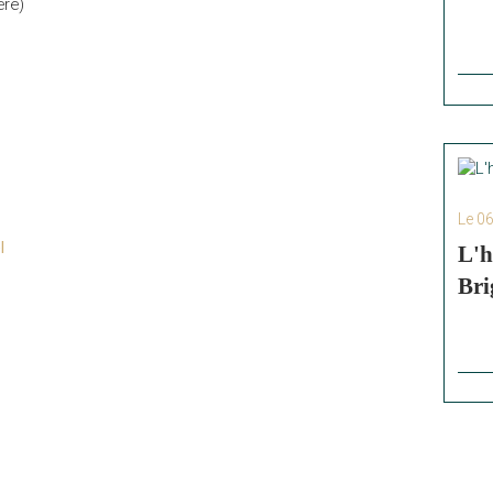
dère)
Le 0
l
L'h
Bri