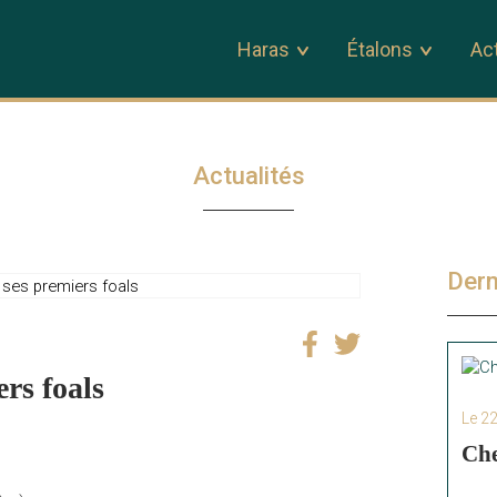
Haras
Étalons
Act
Actualités
Dern
ers foals
Le 2
Che