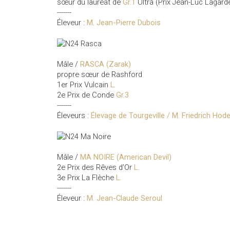
sœur du lauréat de
Gr.1
Ultra (Prix Jean-Luc Lagar
-------
Éleveur :
M. Jean-Pierre Dubois
Mâle /
RASCA (Zarak)
propre sœur de Rashford
1er Prix Vulcain
L.
2e Prix de Conde
Gr.3
-------
Éleveurs :
Élevage de Tourgeville / M. Friedrich Hode
Mâle /
MA NOIRE (American Devil)
2e Prix des Rêves d’Or
L.
3e Prix La Flèche
L.
-------
Éleveur :
M. Jean-Claude Seroul